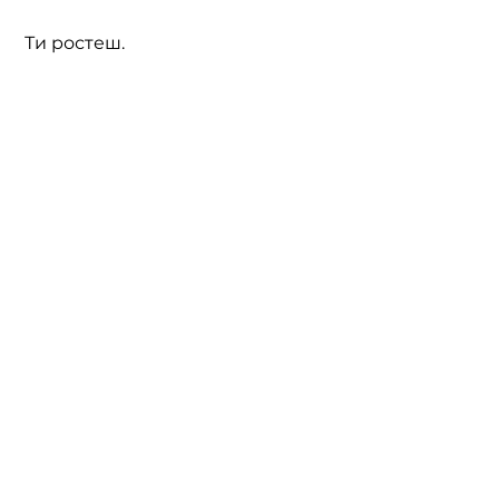
 Ти ростеш.
👉
Якщо потрібно — просто 
напиши.
ПОВЕРНУТИСЯ НА ПОЧАТОК