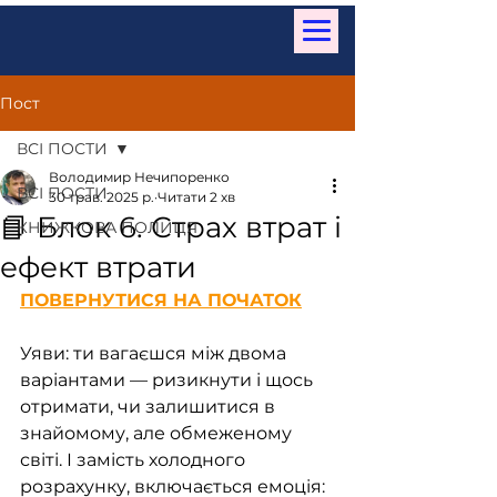
Пост
ВСІ ПОСТИ
Володимир Нечипоренко
ВСІ ПОСТИ
30 трав. 2025 р.
Читати 2 хв
📘 Блок 6. Страх втрат і
КНИЖКОВА ПОЛИЦЯ
ефект втрати
ПОВЕРНУТИСЯ НА ПОЧАТОК
Уяви: ти вагаєшся між двома 
варіантами — ризикнути і щось 
отримати, чи залишитися в 
знайомому, але обмеженому 
світі. І замість холодного 
розрахунку, включається емоція: 