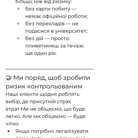
більші, ніж від ризику:
без карти побиту — 
немає офіційної роботи;
без перекладів — не 
подасися в університет;
без дій — просто 
пливетимеш за течією 
ще один рік.
🤝 Ми поряд, щоб зробити 
ризик контрольованим
Наші клієнти щодня роблять 
вибір, де присутній страх 
втрат.Ми не обіцяємо, що буде 
легко. Але ми обіцяємо — буде 
чітко.
Якщо потрібно легалізувати 