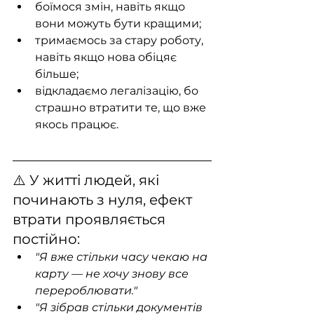
боїмося змін, навіть якщо 
вони можуть бути кращими;
тримаємось за стару роботу, 
навіть якщо нова обіцяє 
більше;
відкладаємо легалізацію, бо 
страшно втратити те, що вже 
якось працює.
⚠️ У житті людей, які 
починають з нуля, ефект 
втрати проявляється 
постійно:
"Я вже стільки часу чекаю на 
карту — не хочу знову все 
перероблювати."
"Я зібрав стільки документів 