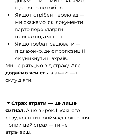
документи — ми покажемо, 
що точно потрібно.
Якщо потрібен переклад — 
ми скажемо, які документи 
варто перекладати 
присяжно, а які — ні.
Якщо треба працювати — 
підкажемо, де є пропозиції і 
як уникнути шахраїв.
Ми не рятуємо від страху. Але 
додаємо ясність
, а з нею — і 
силу діяти.
📌 
Страх втрати — це лише 
сигнал.
 А не вирок. І кожного 
разу, коли ти приймаєш рішення 
попри цей страх — ти не 
втрачаєш.