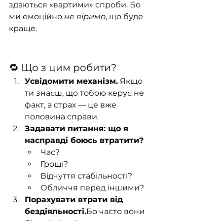
здаються «вартими» спроби. Бо 
ми емоційно 
не віримо
, що буде 
краще.
🔁 Що з цим робити?
Усвідомити механізм.
 Якщо 
ти знаєш, що тобою керує не 
факт, а страх — це вже 
половина справи.
Задавати питання: що я 
насправді боюсь втратити?
Час?
Гроші?
Відчуття стабільності?
Обличчя перед іншими?
Порахувати втрати від 
бездіяльності.
Бо часто вони 