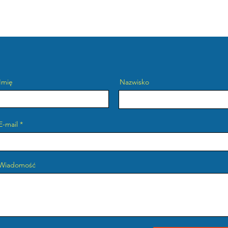
Головна
Про нас
Imię
Nazwisko
E-mail
Wiadomość