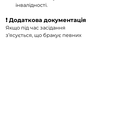
інвалідності.
❗️ Додаткова документація
Якщо під час засідання 
з’ясується, що бракує певних 
документів, комісія надасть вам 
термін для їх подання. У разі 
невиконання цього пункту, 
ухвалення рішення буде 
неможливим.
Процес підтвердження 
інвалідності може бути 
складним, але правильна 
підготовка та знання всіх 
деталей допоможуть пройти 
його успішно.